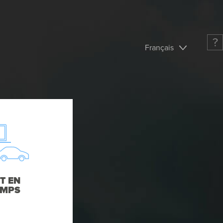
?
Français
T EN
EMPS