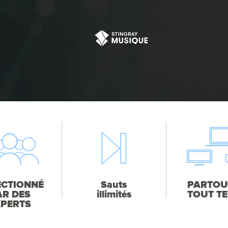
ECTIONNÉ
Sauts
PARTOU
AR DES
illimités
TOUT T
XPERTS