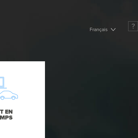
?
Français
T EN
EMPS