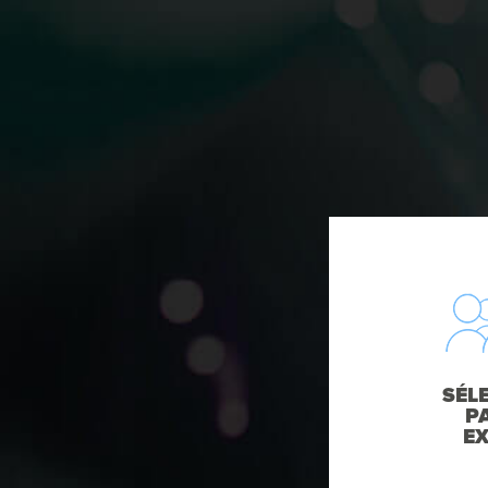
SÉL
P
E