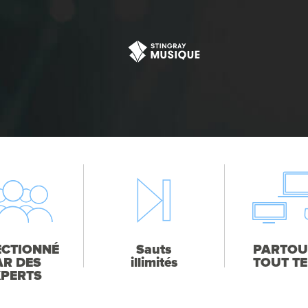
ECTIONNÉ
Sauts
PARTOU
AR DES
illimités
TOUT T
XPERTS