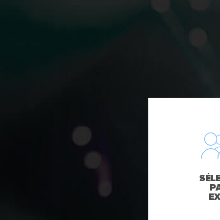
SÉL
P
E