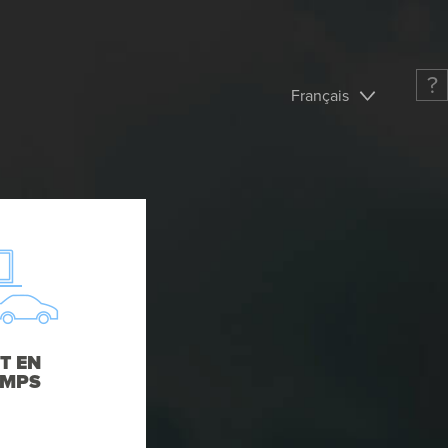
?
Français
T EN
EMPS