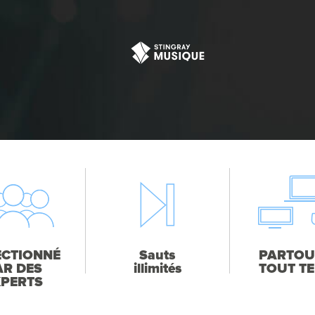
ECTIONNÉ
Sauts
PARTOU
AR DES
illimités
TOUT T
XPERTS