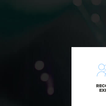
REC
EX