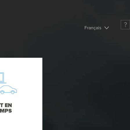
?
Français
T EN
EMPS