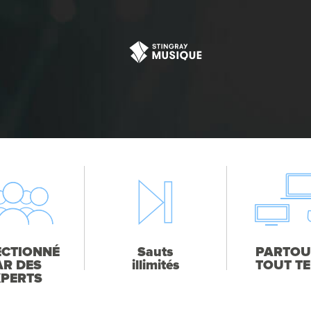
ECTIONNÉ
Sauts
PARTOU
AR DES
illimités
TOUT T
XPERTS