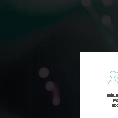
SÉL
P
E