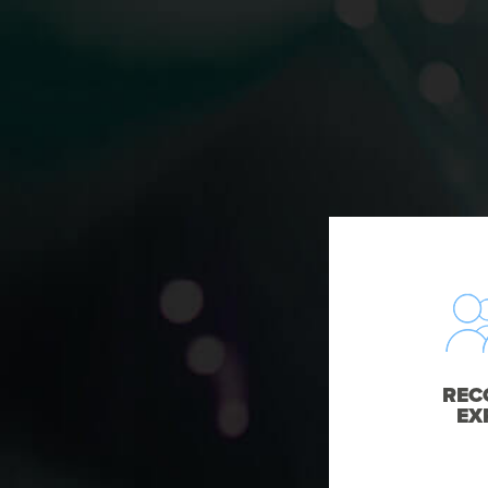
REC
EX