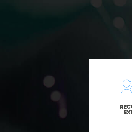
REC
EX