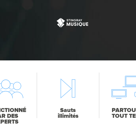
ECTIONNÉ
Sauts
PARTOU
AR DES
illimités
TOUT T
XPERTS