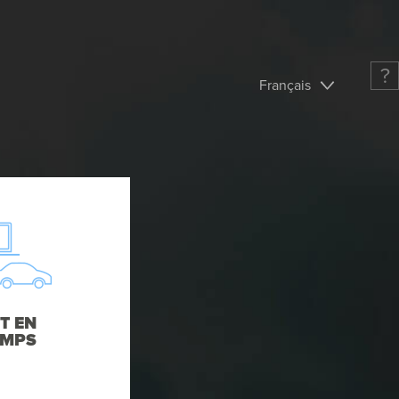
?
Français
T EN
EMPS